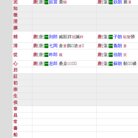
泥
唐
[唐]
奴當
囊
唐
[蕩]
奴朗
曩
一
蠰
一
灢
知
徹
澄
孃
精
唐
[唐]
則郎
臧匨牂
贓
唐
[蕩]
子朗
髒
一
戕
样
一
駔
驡
清
唐
[唐]
七岡
倉
鶬𩀞滄
𠥐
唐
[蕩]
麁朗
一
蒼
凔
一
蒼
從
唐
[唐]
昨郎
唐
[蕩]
徂朗
一
藏
一
奘
心
唐
[唐]
息郎
桑桒
𦅇𩦌
唐
[蕩]
蘇朗
顙𣞙𣡆磉
一
𠸶
喪
一
邪
莊
初
崇
生
俟
章
昌
常
書
船