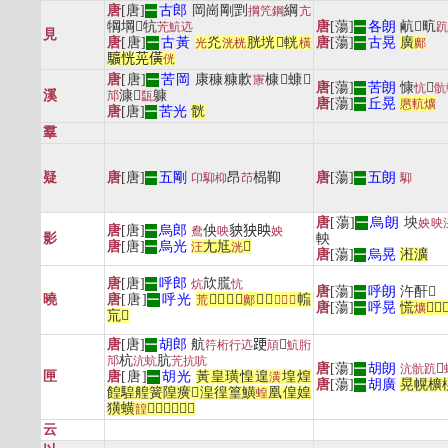
唐
[唐]
古郎
岡崗剛㓻
綱
一
掆
笐
鋼
亢
犅堈𤭛牨
唐
[蕩]
各朗
䴚𨟼㽘
苀
魧
迒
一
䟘
見
唐
[唐]
古黃
灮
胱
垙
𨎩
輄
唐
[蕩]
古晃
廣
一
光
洸
桄
橫
一
鄺
𩧉
恍
茪
僙
侊
唐
[唐]
苦岡
康穅糠㱂
槺𨻷䗧𥉽
一
㝩
唐
[蕩]
苦朗
慷
𡻚
一
忼
骯
溪
漮𤮊
躿
邟
㼹
唐
[蕩]
丘晃
一
懬
䡉
爌
唐
[唐]
苦光
䯑
一
羣
疑
唐
[唐]
五剛
昂
㭿䩕
唐
[蕩]
五朗
一
卬
䭹
枊
䒢
一
䭹
唐
[蕩]
烏朗
坱
一
姎
映
唐
[唐]
烏郎
佒
𧲱㹧眏
一
鴦
咉
姎
影
軮
唐
[唐]
烏光
尢
尪
𪁘
一
汪
洸
唐
[蕩]
烏晃
㳹
瀇
一
唐
[唐]
呼郎
㰠䐠
一
炕
忼
唐
[蕩]
呼朗
汻酐𤰟
一
曉
唐
[唐]
呼光
𥡃
肓
衁
𩣐
𥿼
㠵
㡆
一
荒
鄺
𧧢
䀮
𣆖
唐
[蕩]
呼晃
慌
𡧽
䁜
一
爌
巟
𣺬
唐
[唐]
胡郎
航
𨁈
𦐄
一
筕
桁
行
迒
頏
魧
胻
杭
肮
邟
沆
蚢
苀
抗
吭
唐
[蕩]
胡朗
𡕬
一
沆
骯
䟘
匣
唐
[唐]
胡光
黃
皇
璜
惶
遑
堭
煌
一
潢
唐
[蕩]
胡廣
晃
幌
櫎
一
餭
騜
艎
簧
隍
癀
𨝴
湟
徨
篁
鱑
凰
偟
媓
蝗
獚
蟥
𨜔
䍿
䅣
𤯷
葟
趪
韹
云