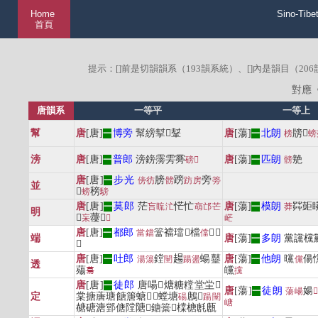
Home
Sino-Tibe
首頁
提示：[]前是切韻韻系（193韻系統）、[]內是韻目（20
對應
唐韻系
一等平
一等上
幫
唐
[唐]
博旁
幫縍㨍𨢐鞤
唐
[蕩]
北朗
牓𣮧
一
一
榜
螃
滂
唐
[唐]
普郎
滂鎊霶雱䨦
唐
[蕩]
匹朗
䒍
一
磅
𣂆
一
髈
唐
[唐]
步光
膀
䠙
旁
一
傍
彷
髈
趽
房
篣
並
𨜷
䅭
螃
騯
唐
[唐]
莫郎
茫
恾忙
唐
[蕩]
模朗
茻壾
一
吂
䀮
汒
朚
邙
芒
一
莽
明
𥐞
蘉𡩩
杗
𨛌
㟐
唐
[唐]
都郎
簹襠璫𨎴檔
𦡁㼕
一
當
鐺
儅
端
唐
[蕩]
多朗
黨讜欓䣣
一
蟷
唐
[唐]
吐郎
鏜
𧼮
蝪鼞
唐
[蕩]
他朗
曭
偒
一
湯
簜
闛
踼
盪
一
儻
透
薚
㿩
𦳝
攩
唐
[唐]
徒郎
唐啺𥏬煻糖糛堂坣𪕹
一
唐
[蕩]
徒朗
婸
一
蕩
崵

定
棠搪蓎瑭餹篖螗𤚫𤛋螳塘
鶶𩹶
碭
踼
闛
嵣
赯磄溏䣘傏隚䧜𨶈鎕䉎𨍴橖榶㲥㼺