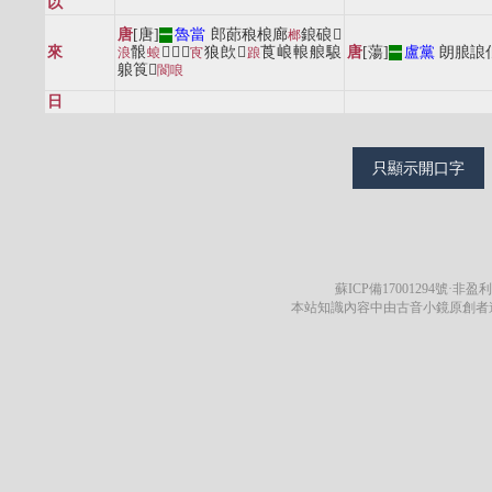
以
唐
[唐]
魯當
郎蓈稂桹廊
鋃硠𪁜
一
榔
來
䯖
𩷕琅瑯
狼欴𦵧
莨㟍䡙艆駺
唐
[蕩]
盧黨
朗朖誏
浪
蜋
㝗
踉
一
躴筤𥍫
閬
哴
日
蘇ICP備17001294號
·非盈利
本站知識內容中由古音小鏡原創者遵循