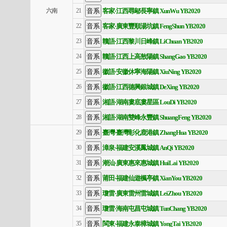
客家·江西尋鄔長寧鎮 XunWu YB2020
六南
21
客家·廣東豐順湯坑鎮 FengShun YB2020
22
贛語·江西黎川日峰鎮 LiChuan YB2020
23
贛語·江西上高敖陽鎮 ShangGao YB2020
24
徽語·安徽休寧海陽鎮 XiuNing YB2020
25
徽語·江西德興銀城鎮 DeXing YB2020
26
湘語·湖南婁底婁星區 LouDi YB2020
27
湘語·湖南雙峰永豐鎮 ShuangFeng YB2020
28
臺灣·臺灣彰化鹿港鎮 ZhangHua YB2020
29
漳泉·福建安溪鳳城鎮 AnQi YB2020
30
潮汕·廣東惠來惠城鎮 HuiLai YB2020
31
莆田·福建仙遊楓亭鎮 XianYou YB2020
32
瓊雷·廣東雷州雷城鎮 LeiZhou YB2020
33
瓊雷·海南屯昌屯城鎮 TunChang YB2020
34
閩東·福建永泰樟城鎮 YongTai YB2020
35