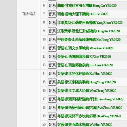
蘭銀·甘肅紅古海石灣鎮 HongGu YB2020
6
西南·雲南大理下關鎮 DaLi YB2020
官話-晉語
7
江淮典型·江蘇揚州高郵鎮 YangZhou YB2020
8
江淮黃孝·湖北紅安城關鎮 HongAn YB2020
9
中原晉南·山西新絳龍興鎮 XinJiang YB2020
10
晉語·山西文水鳳城鎮 WenShui YB2020
11
晉語·山西隰縣龍泉鎮 XiXian YB2020
12
晉語·山西臨縣臨泉鎮 LinXian YB2020
13
吳語·浙江開化芹陽區 KaiHua YB2020
14
吳語·浙江東陽吳寧鎮 DongYang YB2020
15
吳語·浙江文成大峃鎮 WenCheng YB2020
16
粵語·廣西田陽那滿鎮[平話] TianYang YB2020
17
粵語·廣西梧州蒙山鎮[勾漏] WuZhou YB2020
18
粵語·廣東開平赤坎鎮[四邑] KaiPing YB2020
19
客家·廣東五華水寨鎮 WuHua YB2020
20