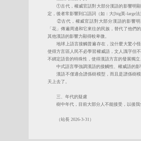
①古代，權威官話對大部分漢語的影響明顯小
定，後者常影響到口語詞（如：大[big英-large法]、臉[c
②古代，權威官話對大部分漢語的影響明顯
「花」傳遍周邊和它來往的民族，替代了他們
其他漢語的影響力顯得較卑微。
地球上語言接觸普遍存在，沒什麼大驚小怪，
使得方言區人民不必學習權威語，文人識字但
不綁定語音的特殊性，使得漢語方言的發展獨立
中式語言學強調漢語的接觸性、權威語的影響
漢語不僅適合譜係樹模型，而且是譜係樹模型
天上去了。
三、年代的疑慮
樹中年代，目前大部分人不能接受，以後我
（站長 2026-3-31）