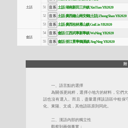
土話·湖南新田三井鎮 XinTian YB2020
土話
51
土話·廣西鐘山兩安鄉[土話] ZhongShan YB2020
52
土話·廣西桂林雁山鎮 GuiLin YB2020
53
畬話·江西武寧新寧鎮 WuNing YB2020
54
畬話
畬話·浙江景寧鶴溪鎮 JingNing YB2020
55
附
一、語言點的選擇
為關係更純粹，選擇小地方的材料，它們大多
話也沒有選入。而且，盡量選擇該語區中較保
化、東陽、文成，其他語區原則同此。
二、漢語內部的獨立性
觀察到兩個事實：