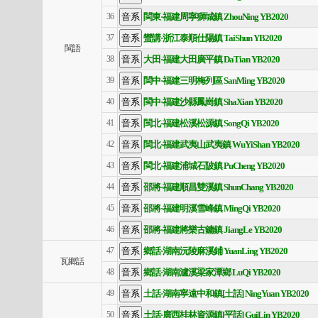
閩東·福建周寧獅城鎮 ZhouNing YB2020
36
蠻講·浙江泰順仕陽鎮 TaiShun YB2020
37
閩語
大田·福建大田廣平鎮 DaTian YB2020
38
閩中·福建三明梅列區 SanMing YB2020
39
閩中·福建沙縣鳳崗鎮 ShaXian YB2020
40
閩北·福建松溪松源鎮 SongQi YB2020
41
閩北·福建武夷山武夷鎮 WuYiShan YB2020
42
閩北·福建浦城石陂鎮 PuCheng YB2020
43
邵將·福建順昌雙溪鎮 ShunChang YB2020
44
邵將·福建明溪雪峰鎮 MingQi YB2020
45
邵將·福建將樂古鏞鎮 JiangLe YB2020
46
鄉話·湖南沅陵麻溪鋪 YuanLing YB2020
47
瓦鄉話
鄉話·湖南瀘溪梁家潭鄉 LuQi YB2020
48
土話·湖南寧遠中和鎮[土話] NingYuan YB2020
49
土話·廣西桂林資源鎮[平話] GuiLin YB2020
50