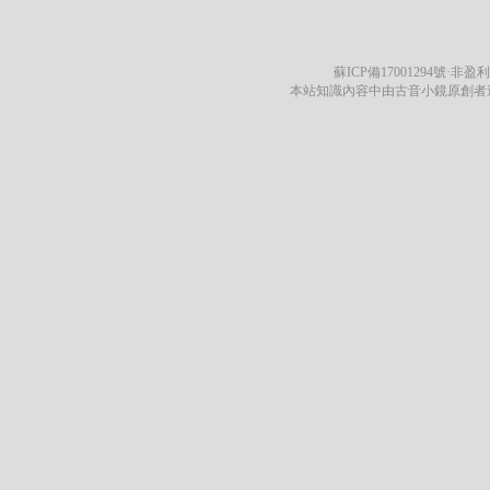
蘇ICP備17001294號
·非盈利
本站知識內容中由古音小鏡原創者遵循