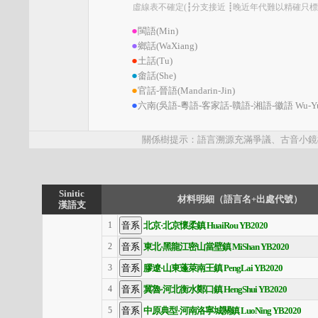
虛線表不確定(┇分支接近 ┋晚近年代難以精確只標上限) kaom.
●
閩語(Min)
●
鄉話(WaXiang)
●
土話(Tu)
●
畬話(She)
●
官話-晉語(Mandarin-Jin)
●
六南(吳語-粵語-客家話-贛語-湘語-徽語 Wu-Yue-Ke
關係樹提示：語言溯源充滿爭議、古音小鏡樹
Sinitic
材料明細（語言名+出處代號）
漢語支
北京·北京懷柔鎮 HuaiRou YB2020
1
東北·黑龍江密山當壁鎮 MiShan YB2020
2
膠遼·山東蓬萊南王鎮 PengLai YB2020
3
冀魯·河北衡水鄭口鎮 HengShui YB2020
4
中原典型·河南洛寧城關鎮 LuoNing YB2020
5