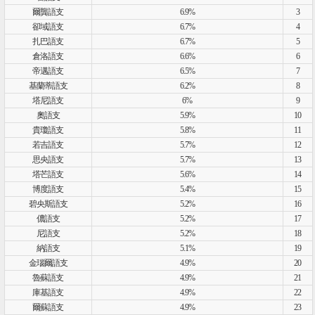
爾龔語支
6.9%
3
卻域語支
6.7%
4
扎巴語支
6.7%
5
倉洛語支
6.6%
6
帝邁語支
6.5%
7
基蘭蒂語支
6.2%
8
塔尼語支
6%
9
奧語支
5.9%
10
貴瓊語支
5.8%
11
若吉語支
5.7%
12
思央語支
5.7%
13
塔芒語支
5.6%
14
博度語支
5.4%
15
碧央斯語支
5.2%
16
儂語支
5.2%
17
尼語支
5.2%
18
納語支
5.1%
19
金瑙爾語支
4.9%
20
魯蘇語支
4.9%
21
庫基語支
4.9%
22
爾蘇語支
4.9%
23