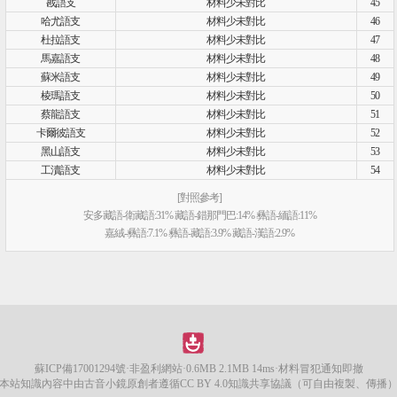
戡語支
材料少未對比
45
哈尤語支
材料少未對比
46
杜拉語支
材料少未對比
47
馬嘉語支
材料少未對比
48
蘇米語支
材料少未對比
49
棱瑪語支
材料少未對比
50
蔡龍語支
材料少未對比
51
卡爾彼語支
材料少未對比
52
黑山語支
材料少未對比
53
工瀆語支
材料少未對比
54
[對照參考]
安多藏語-衛藏語:31% 藏語-錯那門巴:14% 彝語-緬語:11%
嘉絨-彝語:7.1% 彝語-藏語:3.9% 藏語-漢語:2.9%
蘇ICP備17001294號
·非盈利網站·0.6MB 2.1MB 14ms·材料冒犯通知即撤
本站知識內容中由古音小鏡原創者遵循CC BY 4.0知識共享協議（可自由複製、傳播