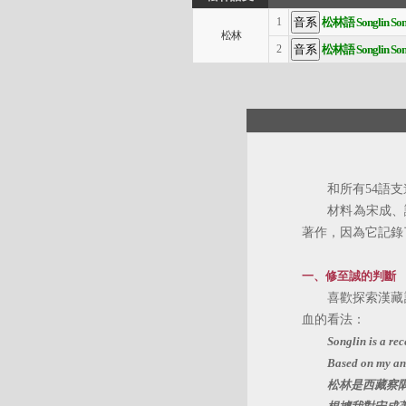
松林語 Songlin So
1
松林
松林語 Songlin So
2
和所有54語支進
材料為宋成、謝穎
著作，因為它記錄
一、修至誠的判斷
喜歡探索漢藏語系
血的看法：
Songlin is a re
Based on my ana
松林是西藏察