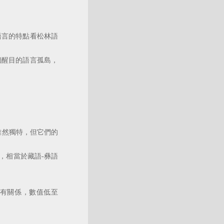
語言的特點看松林語
醒目的語言孤島，
雖然獨特，但它們的
，相當於藏語-彝語
有關係，數值低至