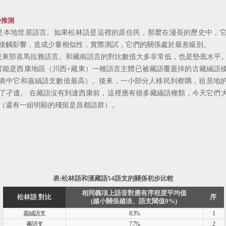
步推測
本地世居語言。如果松林語是這裡的原住民，那麼在漫長的歷史中，它
接觸影響，造成少量相似性，實際測試，它們的關係處於最差級別。
東部喜馬拉雅語言。和藏南語言的對比數值大多非常低，也是墊底水平
能是西康地區（川西+藏東）一種語言主體已被藏語覆蓋掉的古藏緬語
表中它和嘉絨語支數值最高）。後來，一小部分人移民到察隅，祖居地
了孑遺。 在藏語沒有到達西康前，這裡應有很多藏緬語種類，今天它們
（還有一組明顯的殘留是昌都語群）。
）
表:松林語和漢藏語54語支的關係初步比較
相同義項上語音對應有序程度平均值
松林語 對比
序
(越小關係越淡、語支閾值9%)
嘉絨語支
8.3%
1
蕃語支
7.7%
2