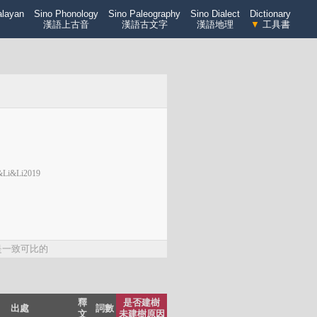
alayan
Sino Phonology
Sino Paleography
Sino Dialect
Dictionary
漢語上古音
漢語古文字
漢語地理
▼
工具書
&Li&Li2019
是一致可比的
釋
是否建樹
出處
詞數
文
未建樹原因