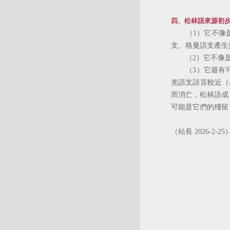
四、松林語來源初
（1）它不像是
支、格曼語支產生
（2）它不像是
（3）它最有可
羌語支語言較近（
而消亡，松林語成
可能是它們的殘留
（站長 2026-2-25