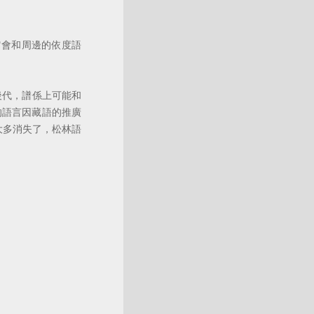
會和周邊的依度語
。
後代，譜係上可能和
的語言因藏語的推廣
大多消失了，松林語