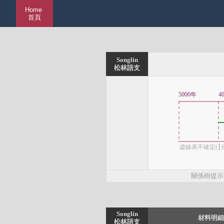
Home
首頁
Songlin
松林語支
5000年
4
虛線表不確定(┇分支
關係樹提示
Songlin
材料明細
松林語支