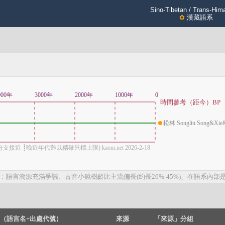
Sino-Tibetan / Trans-Him
✿
漢藏語系
000年
3000年
2000年
1000年
0
時間參考（距今）BP
松林 Songlin Song&Xie
接近 ┋晚近年代難以精確只標上限) kaom.net 2026-2-18
：語言溯源充滿爭議、古音小鏡樹齡比主流偏長(約長20%-45%)、在語系內部
（語言名+出處代號）
來源
「來源」分組