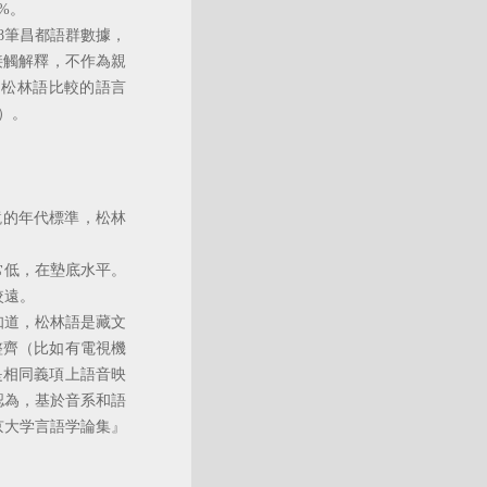
%。
8筆昌都語群數據，
接觸解釋，不作為親
和松林語比較的語言
）。
鏡的年代標準，松林
常低，在墊底水平。
較遠。
知道，松林語是藏文
整齊（比如有電視機
是相同義項上語音映
認為，基於音系和語
京大学言語学論集』