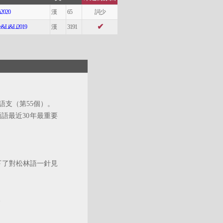
n2020
漢
65
詞少
✔
e&Li&Li2019
漢
3191
支（第55個）。
語最近30年最重要
下了對松林語一針見
.