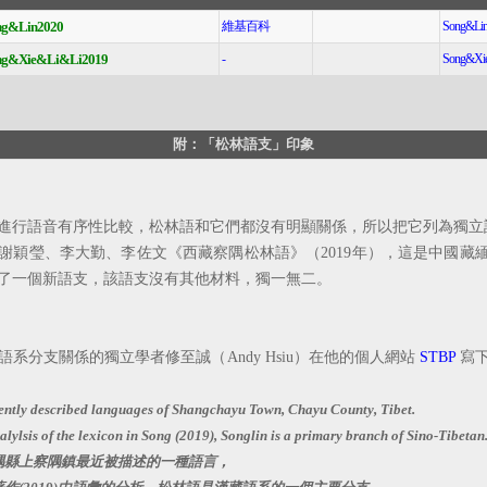
ng&Lin2020
維基百科
Song&Li
ng&Xie&Li&Li2019
-
Song&Xi
附：「松林語支」印象
行語音有序性比較，松林語和它們都沒有明顯關係，所以把它列為獨立語
瑩、李大勤、李佐文《西藏察隅松林語》（2019年），這是中國藏緬
了一個新語支，該語支沒有其他材料，獨一無二。
分支關係的獨立學者修至誠（Andy Hsiu）在他的個人網站
STBP
寫
cently described languages of Shangchayu Town, Chayu County, Tibet.
lylsis of the lexicon in Song (2019), Songlin is a primary branch of Sino-Tibetan
隅縣上察隅鎮最近被描述的一種語言，