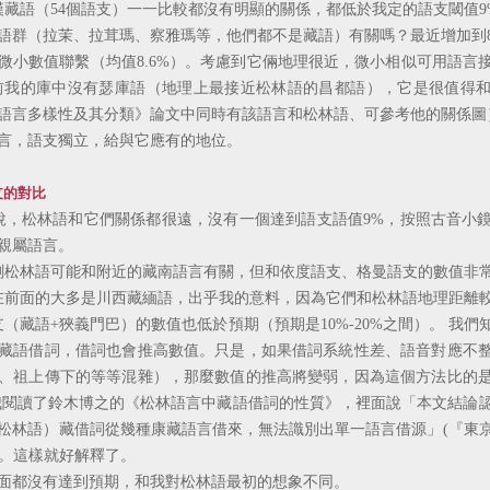
語（54個語支）一一比較都沒有明顯的關係，都低於我定的語支閾值9
群（拉茉、拉茸瑪、察雅瑪等，他們都不是藏語）有關嗎？最近增加到
微小數值聯繫（均值8.6%）。考慮到它倆地理很近，微小相似可用語言
前我的庫中沒有瑟庫語（地理上最接近松林語的昌都語），它是很值得
語言多樣性及其分類》論文中同時有該語言和松林語、可參考他的關係圖
，語支獨立，給與它應有的地位。
支的對比
，松林語和它們關係都很遠，沒有一個達到語支語值9%，按照古音小
有親屬語言。
松林語可能和附近的藏南語言有關，但和依度語支、格曼語支的數值非
前面的大多是川西藏緬語，出乎我的意料，因為它們和松林語地理距離
藏語+狹義門巴）的數值也低於預期（預期是10%-20%之間）。 我們
藏語借詞，借詞也會推高數值。只是，如果借詞系統性差、語音對應不
、祖上傳下的等等混雜），那麼數值的推高將變弱，因為這個方法比的
我閱讀了鈴木博之的《松林語言中藏語借詞的性質》，裡面說「本文結論
松林語）藏借詞從幾種康藏語言借來，無法識別出單一語言借源」(『東
1-e41)。這樣就好解釋了。
都沒有達到預期，和我對松林語最初的想象不同。