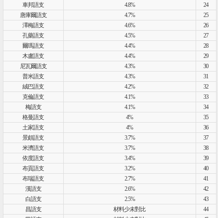
車邦語支
4.8%
24
唐庫爾語支
4.7%
25
澤梅語支
4.6%
26
孔藥語支
4.5%
27
爾瑪語支
4.4%
28
木盧語支
4.4%
29
尼瓦爾語支
4.3%
30
普米語支
4.3%
31
絨巴語支
4.2%
32
克倫語支
4.1%
33
梅語支
4.1%
34
格曼語支
4%
35
土家語支
4%
36
景頗語支
3.7%
37
米濟語支
3.7%
38
依度語支
3.4%
39
布貢語支
3.2%
40
布瑞語支
2.7%
41
漢語支
2.6%
42
白語支
2.5%
43
昌語支
材料少未對比
44