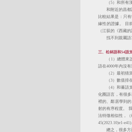
（5）和所有漢藏
和附近的昌都語
比較結果是：只有
緣性的證據。 目
（江荻的《西藏的
找不到親屬語言
三、松林語和54語
（1）總體來說
語在4000年內沒
（2）最初猜測
（3）數值排在
（4）和蕃語支（
化圈語言，有很多
裡的、鄰居學到的
射的有序程度。 
法特徵相似性，（
45(2023.10)e
總之，很多方面