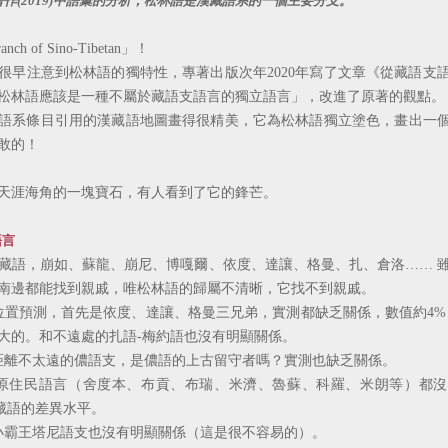
作(2019)中語彙的分析，松林語是漢藏語系的一個主要分支。
ch of Sino-Tibetan」！
注意到松林語的獨特性，專著出版次年2020年寫了文章《從藏語支
松林語應該是一種不屬於藏語支語言的獨立語言」，改進了原著的觀點。
系條目引用的漢藏語地圖畫得很精美，它為松林語獨立塗色，畫出一個
敢的！
涯海角的一塊寶石，有人看到了它的鋒芒。
語言
語，崩如、蘇龍、崩尼、博嘎爾、依度、達讓、格曼、扎、倉洛…… 
南邊都能找到親戚，唯松林語的歸屬不清晰，它找不到親戚。
預測，首先是依度、達讓、格曼三兄弟，實測都缺乏關係，數值約4%
大的。和不遠處的扎語-梅約語也沒有明顯關係。
離不太遠的儂語支，是儂語的上古留守者嗎？實測也缺乏關係。
住民語言（舍度本、布貢、布瑞、米濟、魯蘇、科羅、米朗等）都沒
-藏語的差異水平。
霸王塔尼語支也沒有明顯關係（這是很不容易的）。