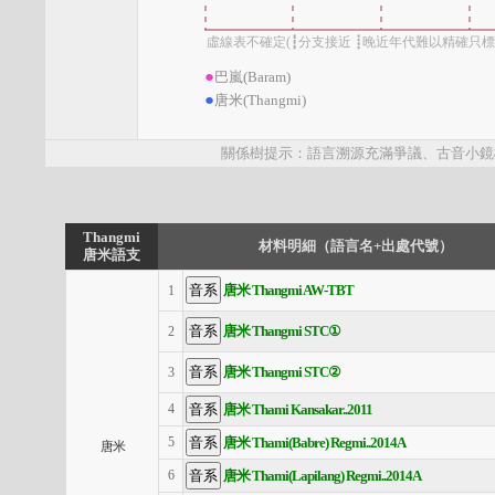
虛線表不確定(┇分支接近 ┋晚近年代難以精確只標上限) kao
●
巴嵐(Baram)
●
唐米(Thangmi)
關係樹提示：語言溯源充滿爭議、古音小鏡樹
Thangmi
材料明細（語言名+出處代號）
唐米語支
唐米 Thangmi AW-TBT
1
唐米 Thangmi STC①
2
唐米 Thangmi STC②
3
唐米 Thami Kansakar..2011
4
唐米 Thami(Babre) Regmi..2014A
5
唐米
唐米 Thami(Lapilang) Regmi..2014A
6