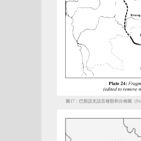
圖17：巴那語支語言種類和分佈圖（Ferlus