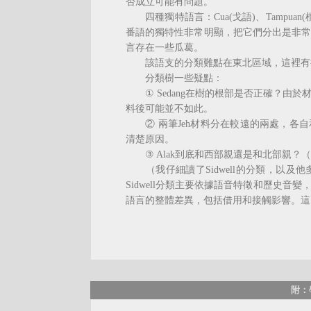
否成立可能有問題。
四種獨特語言：Cua(戈語)、Tampuan(檀番
番語的獨特性非常明顯，把它們分出是非
言存在一些瓜葛。
該語支的分類難點在東北區域，這裡有很
分類樹一些疑點：
① Sedang在樹的根部是否正確？由
料後可能並不如此。
② 兩筆Jeh材料分在較遠的兩處，各
清楚原因。
③ Alak到底和西部親還是和北部親？
（我仔細讀了Sidwell的分類，以及
Sidwell分類主要依據語音特徵和歷史
語言的整體差異，包括借用和接觸影響。這
附：