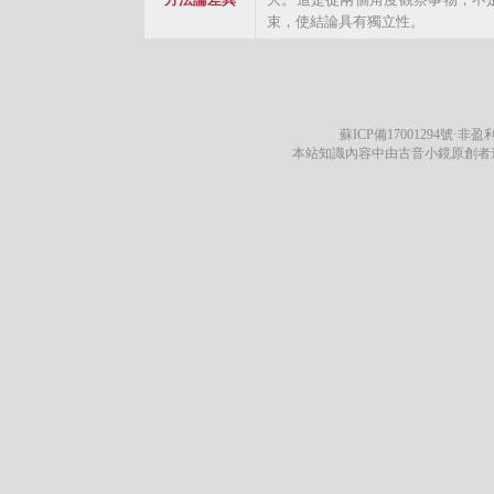
束，使結論具有獨立性。
蘇ICP備17001294號
·非盈利
本站知識內容中由古音小鏡原創者遵循