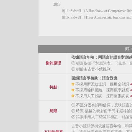
2013
圖11: Sidwell 《A Handbook of Comparative Bahn
圖16: Sidwell 《Three Austroasiatic branches an
附
依據語音年輪：兩語言的語音對應越弱
樹的原理
① 樹形依據「對應詞表」（見另一
② 樹齡由古音小鏡推測。
回歸語言學傳統：語音對應
✿
不採用斯瓦迪士詞 採用全部詞
特點
✿
不採用編輯距離 採用概率對應
✿
不採用人工找詞 採用整張詞表
① 不區分固有詞和借詞，反映語言
局限
② 時間-數據的映射曲率尚未嚴格論
③ 語素未經人工確認和標註，結論
古音小鏡關係樹依據語音年輪，和
方法論差異
大。這是從兩個角度觀察事物，不