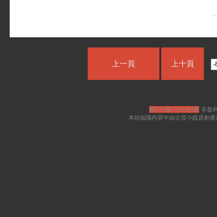
上一頁
上十頁
蘇ICP備17001294號
·非盈利
本站知識內容中由古音小鏡原創者遵循