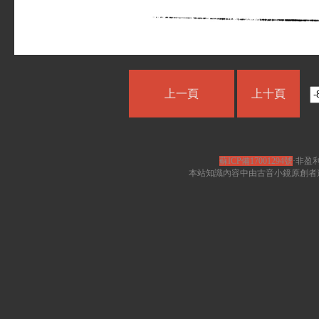
上一頁
上十頁
蘇ICP備17001294號
·非盈利
本站知識內容中由古音小鏡原創者遵循