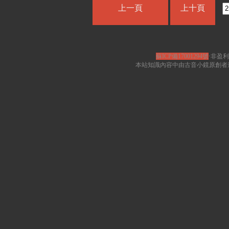
上一頁
上十頁
蘇ICP備17001294號
·非盈利
本站知識內容中由古音小鏡原創者遵循