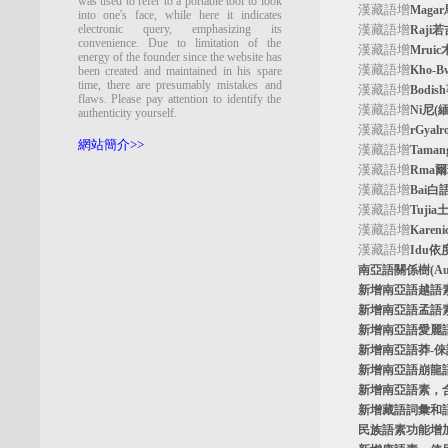
was used to refer to a portable tool to look
漢藏語增
Maga
into one's face, while here it indicates
electronic query, emphasizing its
漢藏語增
Raji
convenience. Due to limitation of the
漢藏語增
Mrui
energy of the founder since the website has
漢藏語增
Kho-
been created and maintained in his spare
time, there are presumably mistakes and
漢藏語增
Bodi
flaws. Please pay attention to identify the
漢藏語增
Ni尼(
authenticity yourself.
漢藏語增
rGyal
網站簡介>>
漢藏語增
Tama
漢藏語增
Rma
漢藏語增
Bai白
漢藏語增
Tuji
漢藏語增
Kare
漢藏語增
Idu依
南亞語關係樹
(A
新增南亞語
越語
新增南亞語
孟語
新增南亞語
愛麗
新增南亞語
莽-
新增南亞語
崩龍
新增
南亞語素
，
新增
藏語詞彙和
民族語素功能增