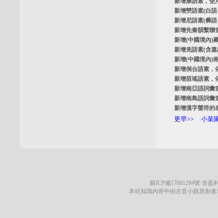
新增
康語素
，使
新增
僰語素
(白
新增
尼語素
(彝
新增
先秦韻繫聯
新增
(中國境內)
新增
羌語素
(含
新增
(中國境內)
新增
侗台語素
，
新增
苗瑤語素
，
新增
南亞語詞彙
新增
南島語詞彙
新增
漢字聲符的
更早>>
小菜園
蘇ICP備17001294號
·非盈利
本站知識內容中由古音小鏡原創者遵循