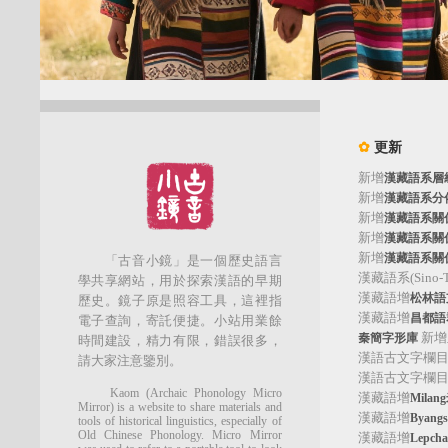
✿
更新
新增
漢藏語系層
新增
漢藏語系分
新增
漢藏語系關
新增
漢藏語系關
新增
漢藏語系關
「古音小鏡」是一個歷史語言
漢藏語系(Sino-Tib
學共享網站，用於探索漢語的早期
漢藏語增
松林語支(
歷史。鏡子原是照容工具，這裡指
漢藏語增
昌都語群
電子查詢，寄託便捷。小站用業餘
新增
秦簡字形庫
時間建設，精力有限，錯誤很多，
漢語古文字欄
請大家注意鑒別。
漢語古文字欄
Kaom (Archaic Phonology Micro
漢藏語增
Mila
Mirror) is a website to share materials and
漢藏語增
Byan
tools of historical linguistics, especially of
Old Chinese Phonology. Micro Mirror
漢藏語增
Lepc